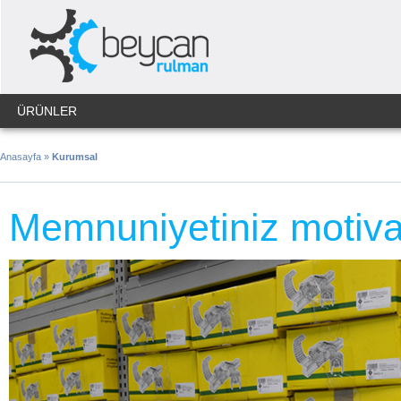
ÜRÜNLER
Anasayfa
»
Kurumsal
Memnuniyetiniz motiv