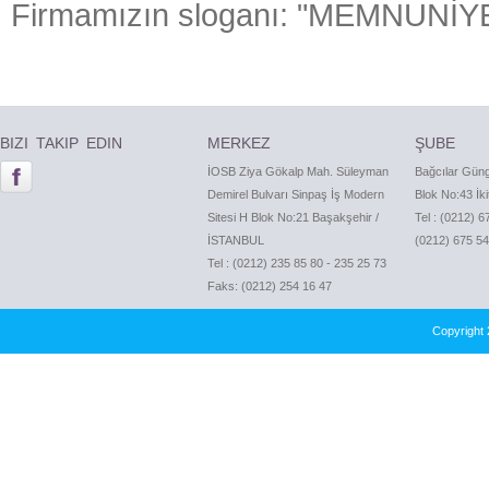
Firmamızın sloganı: "MEMNU
BIZI TAKIP EDIN
MERKEZ
ŞUBE
İOSB Ziya Gökalp Mah. Süleyman
Bağcılar Güng
Demirel Bulvarı Sinpaş İş Modern
Blok No:43 İki
Sitesi H Blok No:21 Başakşehir /
Tel : (0212) 6
İSTANBUL
(0212) 675 54
Tel : (0212) 235 85 80 - 235 25 73
Faks: (0212) 254 16 47
Copyright